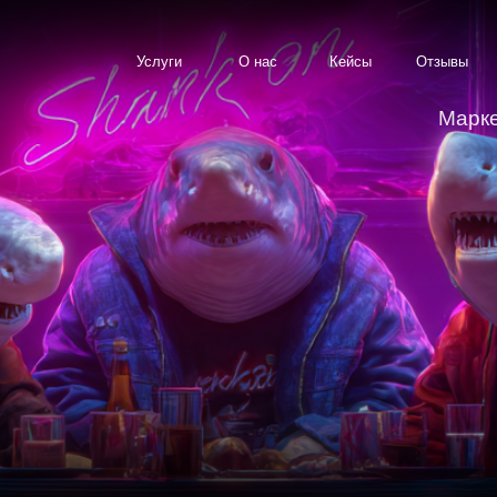
Услуги
О нас
Кейсы
Отзывы
Знания
Ко
Маркетинговое аг
нг
руками,
а не презентациями