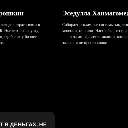
анмагомедов
Антон
Гранков
истемы так, чтобы они
ройка, тест, расчёт, рост
Он не снимает — он ловит момент, 
ампании, которые приносят
живой.
лики.
Один дубль. Один свет. Один взгляд
веришь, что всё по-настоящему. Даж
Х, НЕ
реклама бетона.
дукт —
т
 ЕСЛИ
жем. Если
арта.