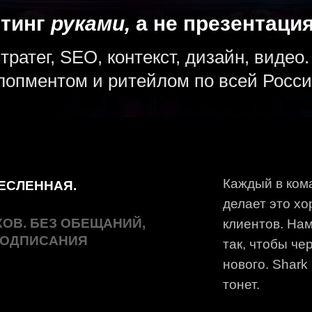
г, SEO, контекст, дизайн, видео. Работае
ентом и ритейлом по всей России.
Каждый в команде закрыв
ННАЯ.
делает это хорошо. Мы н
БЕЗ ОБЕЩАНИЙ,
клиентов. Нам важнее пон
ИСАНИЯ
так, чтобы через полгода 
нового. Shark On — не про
тонет.