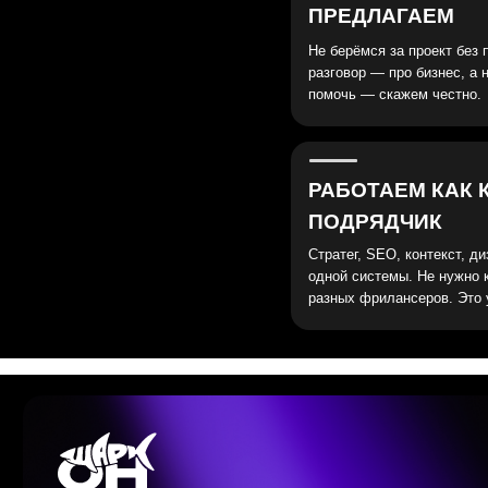
разных фрилансеров. Это уже сдел
Мы работаем на изломе рынков
и нервов, когда бюджеты не резиновые, а
цели — настоящие.
О нас
Портфолио
Отзывы
Знания
© 2026 Маркетинговое агенство
«
Шаркон
»
.
Все права защищены.