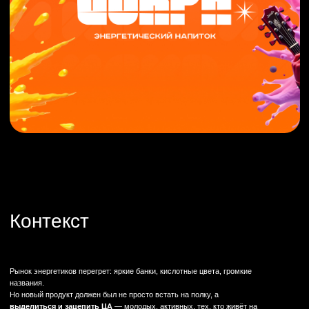
Контекст
Рынок энергетиков перегрет: яркие банки, кислотные цвета, громкие
названия.
Но новый продукт должен был не просто встать на полку, а
выделиться и зацепить ЦА
— молодых, активных, тех, кто живёт на
скорости.
Задача: придумать бренд, который не выглядит копией Red Bull или
Концепция
Adrenaline, а имеет собственный характер и голос.
Название —
«Искра»
— стало отправной точкой.
Искра — это момент, с которого всё начинается: идея,
драйв, вспышка энергии.
Бренд должен быть дерзким, простым и визуально
узнаваемым.
Так же мы подумали, а почему бы не сделать варианты под
типы личности:
ЦА:
— Студенты, которые готовятся к экзаменам ночью.
— Геймеры, которые играют до утра.
— Молодые специалисты, у которых «дедлайн вчера».