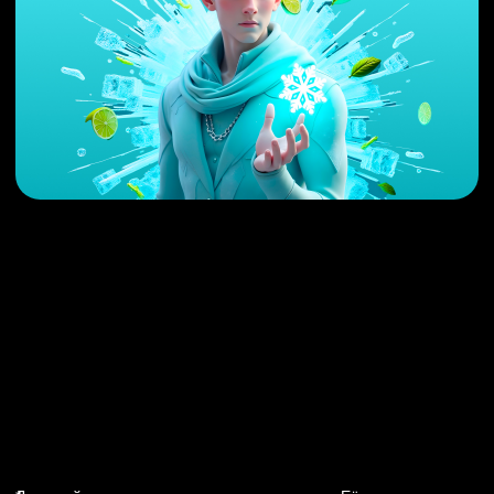
ТЕЛЕФОН
+ 7 938 474 41 16
ПОЧТА
sharkonagency@yandex.ru
© 2026 Маркетинговое агенство
«
Шаркон
»
.
Все права защищены.
ИП Ерошкин Владислав Васильевич
ИНН 230814052193 ОГРН
325237500523902. г. Краснодар, ул.
Алуштинская, д. 1Д
Политика конфиденциальности
Пользовательское соглашение
Обработка данных