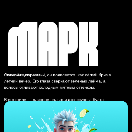
кислинкой, как свежий ягодный сок. Она — воплощение
страсти и смелости.
Ну и на последочек
Мы не хотели просто нарисовать банку.
Мы хотели создали момент, когда человек тянется к полке и
думает:
«Искра добыта. Зажигание».
Мы работаем на изломе рынков
и нервов, когда бюджеты не
резиновые, а цели — настоящие.
О нас
Портфолио
Знания
Отзывы