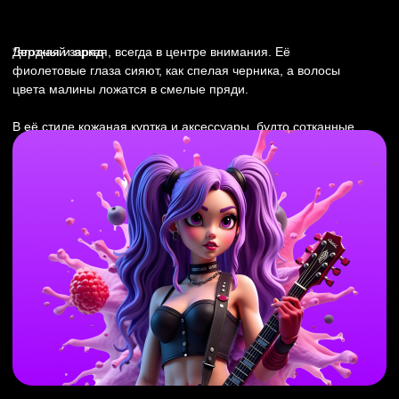
мохито с ломтиком лайма. Он — воплощение стиля,
прохлады и летней свежести.
Дерзкая и яркая, всегда в центре внимания. Её
*ягодный заряд
фиолетовые глаза сияют, как спелая черника, а волосы
цвета малины ложатся в смелые пряди.
В её стиле кожаная куртка и аксессуары, будто сотканные
из ягод. Она любит риск, скорость и действует на
максимум.
Её энергия заразительна, а улыбка сладкая с лёгкой