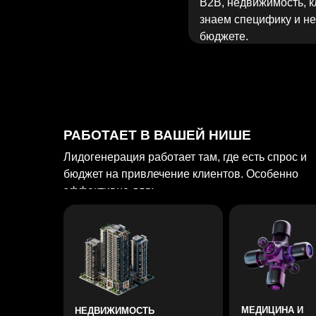
Лидогенерация работает там, где есть спрос и
бюджет на привлечение клиентов. Особенно
эффективно для:
МЕДИЦИНА И
НЕДВИЖИМОСТЬ
КЛИНИКИ
И СТРОИТЕЛЬСТВО
Долгий цикл сделки, высокий
Привлекаем первичных пациен
средний чек. Строим воронку
рамках ограничений площадок.
прогрева: от первого касания до
Контекст, таргет, SEO - знаем 
брони объекта. Умеем работать с
работает в медтематике и что 
дорогими лидами и не сливать
нельзя.
бюджет в пустоту.