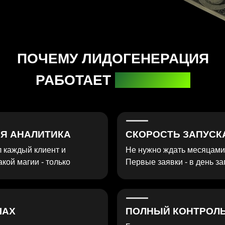
АЛИТИКА
СКОРОСТЬ ЗАПУСКА
й клиент и
Не нужно ждать месяцами как в SEO.
гии - только
Первые заявки - в день запуска кампани
ПОЛНЫЙ КОНТРОЛЬ
 e-commerce -
Бюджет, ставки, аудитория - вы управля
я на вашем
всем. Хотите pause - нажали одну кнопку