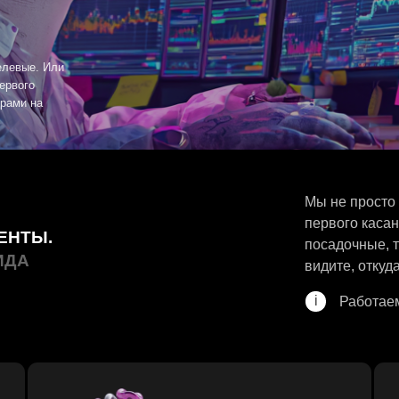
Или
Мы не просто настраиваем р
первого касания до заявки 
.
посадочные, тесты - всё это
видите, откуда пришёл кажды
i
Работаем с Яндекс, VK,