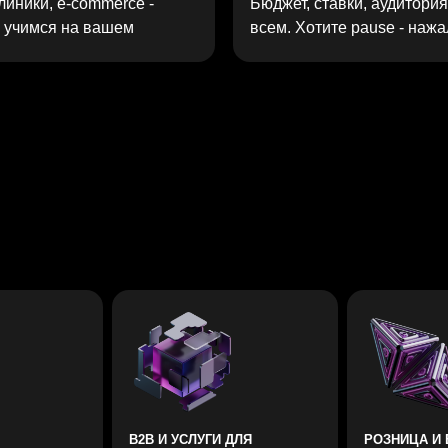
B2B И УСЛУГИ ДЛЯ
РОЗНИЦА И E-
БИЗНЕСА
COMMERCE
Сезонность, акции, категорийный
тов в
Сложный продукт, узкая аудитория.
трафик. Настраиваем кампании под
Настраиваем точечный таргетинг,
конкретные товарные группы с ROI-
что
делаем офферы под боли ЛПР.
контролем на каждый рубль.
точно
Лиды дорогие - но конверсия в
сделку высокая.