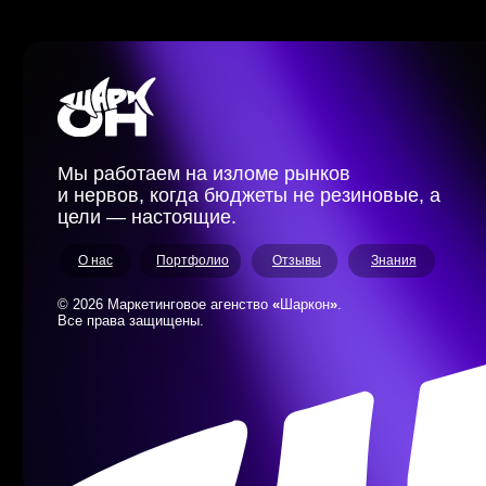
ИП Ерошкин Владислав Васильевич ИНН 230814052193 ОГРН 3252375005239
г. Краснодар, ул. Алуштинская, д. 1Д