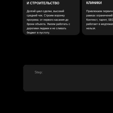
Step:
Мы работаем на изломе рынков
и нервов, когда бюджеты не резиновые, а
цели — настоящие.
О нас
Портфолио
Отзывы
Знания
© 2026 Маркетинговое агенство
«
Шаркон
»
.
Все права защищены.