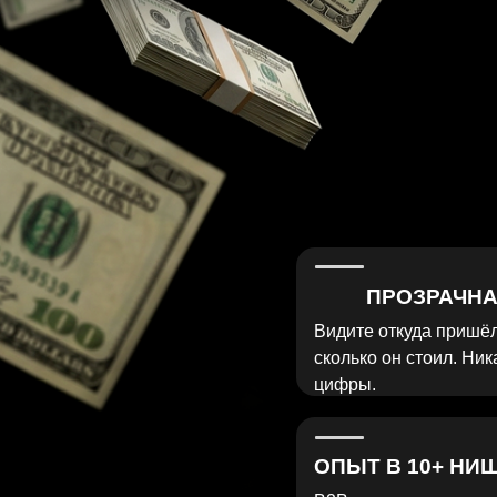
ПРОЗРАЧНАЯ АН
Видите откуда пришёл кажды
сколько он стоил. Никакой ма
цифры.
ОПЫТ В 10+ НИШАХ
B2B, недвижимость, клиники,
знаем специфику и не учимс
бюджете.
РАБОТАЕТ В ВАШЕЙ НИШЕ