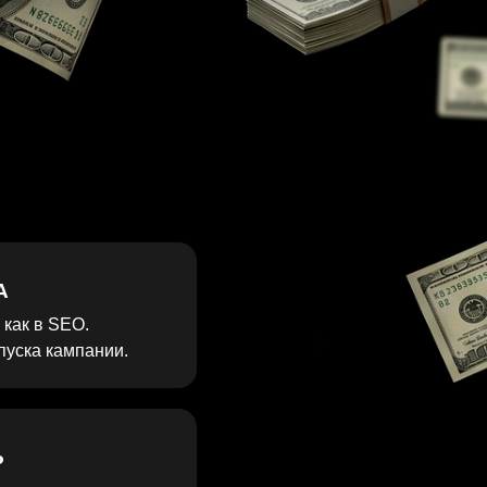
и.
ете
.