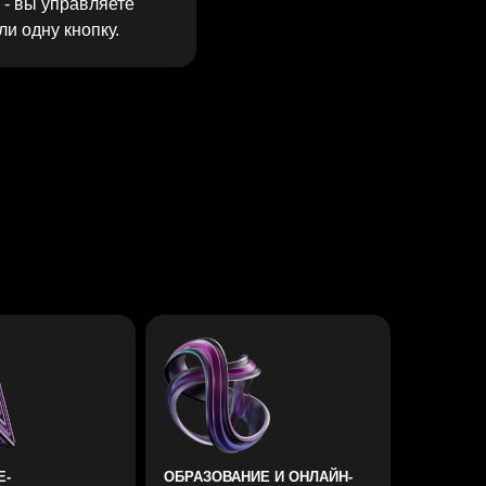
ОБРАЗОВАНИЕ И ОНЛАЙН-
ПРОДУКТЫ
Вебинары, курсы, подписки.
Быстрые тесты офферов, воронки
через квизы и лид-формы с
квалификацией лида прямо на
входе.