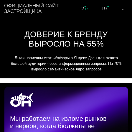
ИП Ерошкин Владислав Васильевич
ИНН 230814052193 ОГРН
325237500523902. г. Краснодар, ул.
Алуштинская, д. 1Д
Политика конфиденциальности
Пользовательское соглашение
Обработка данных