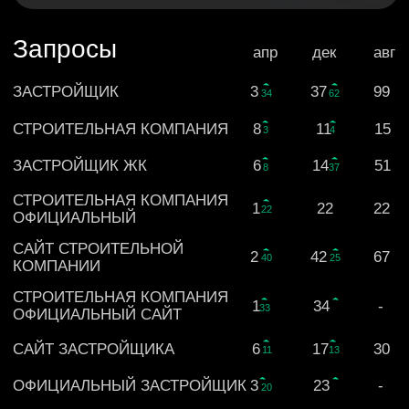
ДОВЕРИЕ К БРЕНДУ
ВЫРОСЛО НА 55%
Были написаны статьи/обзоры в Яндекс Дзен для охвата
большей аудитории через информационные запросы. На 70%
выросло семантическое ядро запросов
Мы работаем на изломе рынков
и нервов, когда бюджеты не
резиновые, а цели — настоящие.
О нас
Портфолио
Знания
Отзывы
ТЕЛЕФОН
+ 7 938 474 41 16
ПОЧТА
sharkonagency@yandex.ru
© 2026 Маркетинговое агенство
«
Шаркон
»
.
Все права защищены.