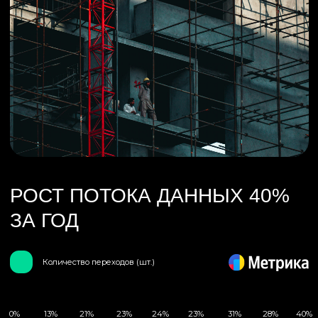
РОСТ ПОТОКА ДАННЫХ 40%
ЗА ГОД
Количество переходов (шт.)
0%
13%
21%
23%
24%
23%
31%
28%
40%
МАЙ
ИЮН
ИЮЛ
АВГ
СЕН
ОКТ
НОЯ
ДЕК
ЯНВ